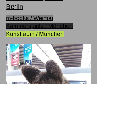
Berlin
m-books / Weimar
Kammerspiele / München
Kunstraum / München