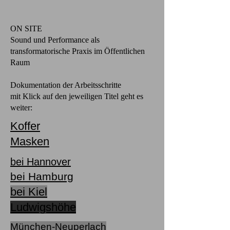
ON SITE
Sound und Performance als
transformatorische Praxis im Öffentlichen
Raum
Dokumentation der Arbeitsschritte
mit Klick auf den jeweiligen Titel geht es
weiter:
Koffer
Masken
bei Hannover
bei Hamburg
bei Kiel
Ludwigshöhe
München-Neuperlach